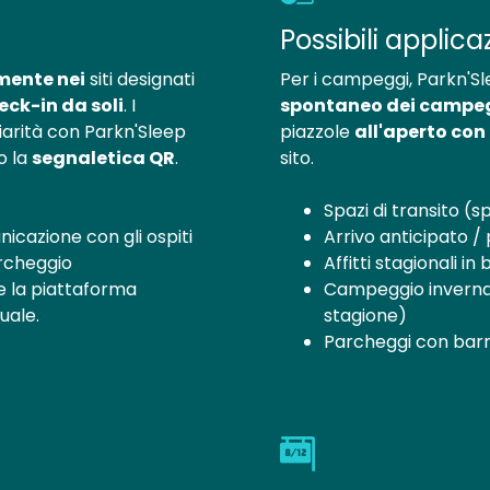
Possibili applica
mente nei
siti designati
Per i campeggi, Parkn'Sle
eck-in da soli
. I
spontaneo dei campe
arità con Parkn'Sleep
piazzole
all'aperto con 
o la
segnaletica QR
.
sito.
Spazi di transito (
cazione con gli ospiti
Arrivo anticipato /
archeggio
Affitti stagionali i
e la piattaforma
Campeggio invernale
uale.
stagione)
Parcheggi con barr