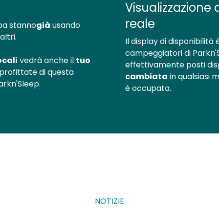
Visualizzazione 
reale
opa stanno
già
usando
ltri.
Il display di disponibilit
campeggiatori di Parkn'
ocali
vedrà anche il
tuo
effettivamente posti disp
profittate di questa
cambiata
in qualsiasi
Parkn'Sleep.
è occupata.
NOTIZIE