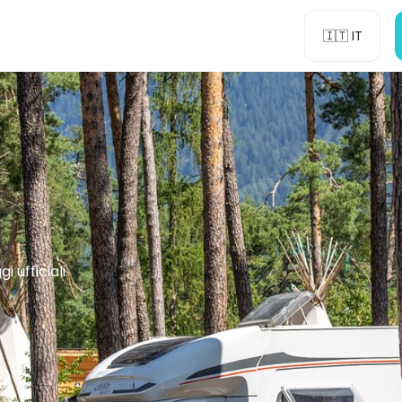
🇮🇹 IT
ufficiali.