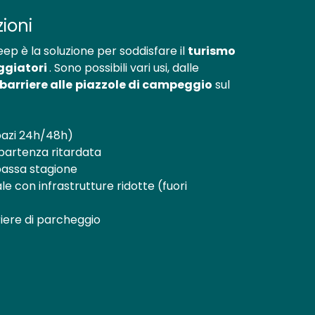
zioni
ep è la soluzione per soddisfare il
turismo
ggiatori
. Sono possibili vari usi, dalle
barriere alle
piazzole di campeggio
sul
spazi 24h/48h)
 partenza ritardata
n bassa stagione
 con infrastrutture ridotte (fuori
iere di parcheggio