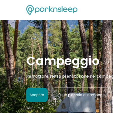
Campeggio
Pernottare senza prenotazione nei campeggi 
Scoprire
Offrire piazzole di campeggio