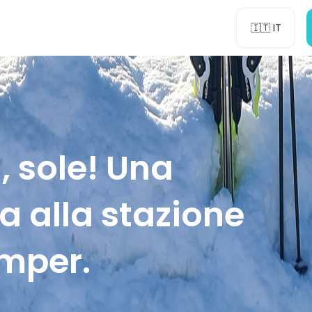
🇮🇹 IT
, sole! Una
a alla stazione
amper.