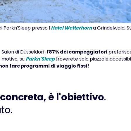
o di Parkn'Sleep presso l
Hotel Wetterhorn
a Grindelwald, S
lon di Düsseldorf, l'
87% dei campeggiatori
preferisc
o motivo, su
Parkn'Sleep
troverete solo piazzole accessibi
non fare programmi di viaggio fissi!
concreta, è l'obiettivo
.
to.