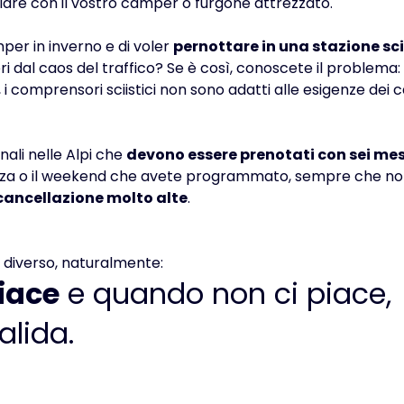
iare con il vostro camper o furgone attrezzato.
mper in inverno e di voler
pernottare in una stazione sc
ri dal caos del traffico? Se è così, conoscete il problema: il
, i comprensori sciistici non sono adatti alle esigenze dei
ali nelle Alpi che
devono essere prenotati con sei mes
za o il weekend che avete programmato, sempre che non ci
cancellazione molto alte
.
 diverso, naturalmente:
iace
e quando non ci piace,
alida.