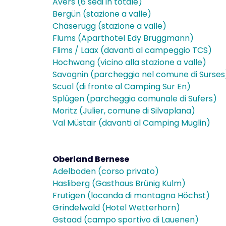
Avers (6 sedi in totale)
Bergün (stazione a valle)
Chäserugg (stazione a valle)
Flums (Aparthotel Edy Bruggmann)
Flims / Laax (davanti al campeggio TCS)
Hochwang (vicino alla stazione a valle)
Savognin (parcheggio nel comune di Surses
Scuol (di fronte al Camping Sur En)
Splügen (parcheggio comunale di Sufers)
Moritz (Julier, comune di Silvaplana)
Val Müstair (davanti al Camping Muglin)
Oberland Bernese
Adelboden (corso privato)
Hasliberg (Gasthaus Brünig Kulm)
Frutigen (locanda di montagna Höchst)
Grindelwald (Hotel Wetterhorn)
Gstaad (campo sportivo di Lauenen)