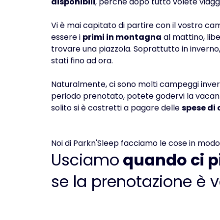
disponibili
, perché dopo tutto volete viagg
Vi è mai capitato di partire con il vostro ca
essere i
primi in montagna
al mattino, libe
trovare una piazzola. Soprattutto in inverno
stati fino ad ora.
Naturalmente, ci sono molti campeggi invern
periodo prenotato, potete godervi la vacan
solito si è costretti a pagare delle
spese di 
Noi di Parkn'Sleep facciamo le cose in modo
Usciamo
quando ci p
se la prenotazione è v